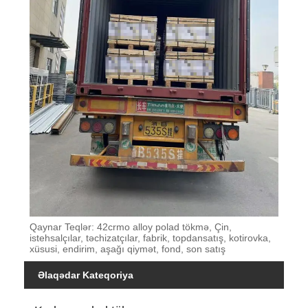
Qaynar Teqlər: 42crmo alloy polad tökmə, Çin,
istehsalçılar, təchizatçılar, fabrik, topdansatış, kotirovka,
xüsusi, endirim, aşağı qiymət, fond, son satış
Əlaqədar Kateqoriya