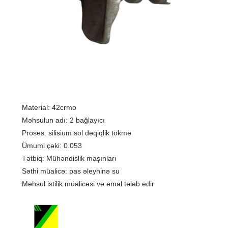
Material: 42crmo
Məhsulun adı: 2 bağlayıcı
Proses: silisium sol dəqiqlik tökmə
Ümumi çəki: 0.053
Tətbiq: Mühəndislik maşınları
Səthi müalicə: pas əleyhinə su
Məhsul istilik müalicəsi və emal tələb edir