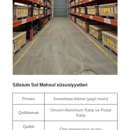
Silisium Sol Məhsul xüsusiyyətləri
Proses
İnvestisiya tökmə (yaşıl mum)
Ümumi Alüminium Kalıp və Polad
Qəlibləmək
Kalıp
Qəlibli
Orta temperatur mumu