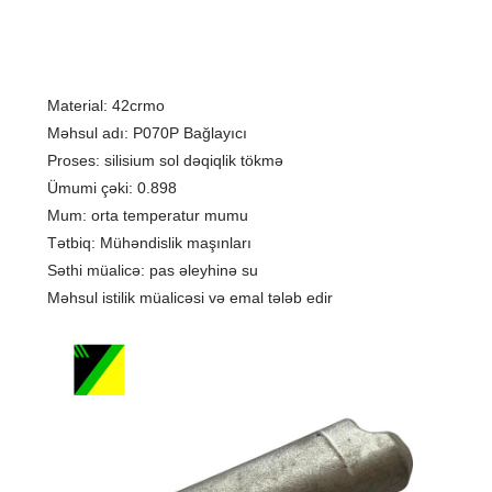
Material: 42crmo
Məhsul adı: P070P Bağlayıcı
Proses: silisium sol dəqiqlik tökmə
Ümumi çəki: 0.898
Mum: orta temperatur mumu
Tətbiq: Mühəndislik maşınları
Səthi müalicə: pas əleyhinə su
Məhsul istilik müalicəsi və emal tələb edir