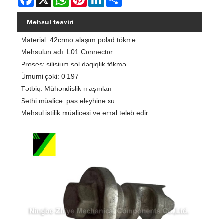
Məhsul təsviri
Material: 42crmo alaşım polad tökmə
Məhsulun adı: L01 Connector
Proses: silisium sol dəqiqlik tökmə
Ümumi çəki: 0.197
Tətbiq: Mühəndislik maşınları
Səthi müalicə: pas əleyhinə su
Məhsul istilik müalicəsi və emal tələb edir