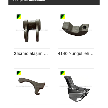
Əlaqədar məhsullar
35crmo alaşım polad tökmə
4140 Yüngül lehimli Polad tökmə