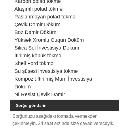
Karbon polad tökmə
Alaşımlı polad tökmə
Paslanmayan polad tökmə
Çevik Dəmir Döküm
Boz Dəmir Döküm
Yüksək Xromlu Çuqun Döküm
Silica Sol İnvestisiya Döküm
İtirilmiş köpük tökmə
Shell Ford tökmə
Su şüşəsi investisiya tökmə
Kompozit İtirilmiş Mum İnvestisiya
Döküm
Ni-Resist Çevik Dəmir
Sorğu göndərin
Sorğunuzu aşağıdakı formada verməkdən
çekinmeyin. 24 saat ərzində sizə cavab verəcəyik.