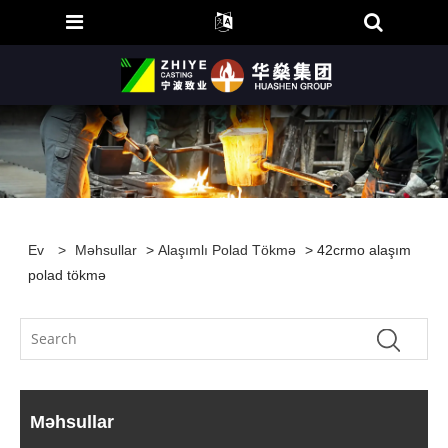
Ev
>
Məhsullar
>
Alaşımlı Polad Tökmə
> 42crmo alaşım
polad tökmə
Məhsullar