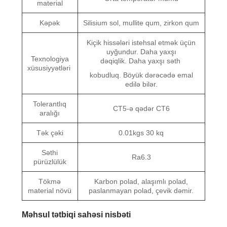
material
Kəpək
Silisium sol, mullite qum, zirkon qum
Kiçik hissələri istehsal etmək üçün
uyğundur. Daha yaxşı
Texnologiya
dəqiqlik. Daha yaxşı səth
xüsusiyyətləri
kobudluq. Böyük dərəcədə emal
edilə bilər.
Tolerantlıq
CT5-ə qədər CT6
aralığı
Tək çəki
0.01kgs 30 kq
Səthi
Ra6.3
pürüzlülük
Tökmə
Karbon polad, alaşımlı polad,
material növü
paslanmayan polad, çevik dəmir.
Məhsul tətbiqi sahəsi nisbəti