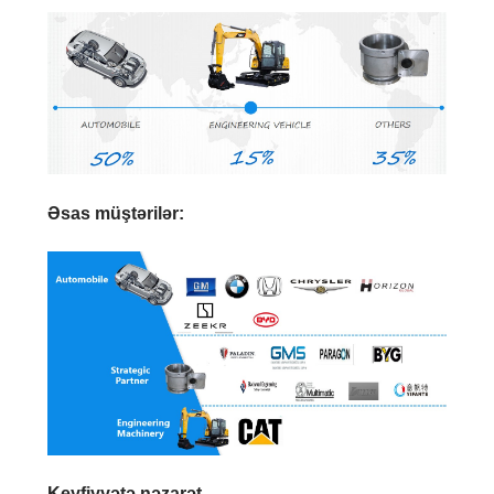
Əsas müştərilər:
Keyfiyyətə nəzarət