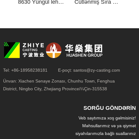
8630 Yüngül lehimli Polad tökmə
Cütlənmiş Sıra Gövdəsi
Tel:
+86-18958238181
E-poçt:
santos@zy-casting.com
Ünvan:
Xiachen Sənaye Zonası, Chunhu Town, Fenghua
District, Ningbo City, Zhejiang Provinceï¼Çin-315538
SORĞU GÖNDƏRIN
Veb saytımıza xoş gəlmisiniz!
Məhsullarımız və ya qiymət
siyahılarımızla bağlı suallarınız