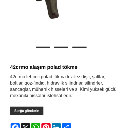
42crmo alaşım polad tökmə
42crmo lehimli polad tökmə tez-tez dişli, şaftlar,
boltlar, qoz-fındıq, hidravlik silindrlər, silindrlər,
sancaqlar, mühərrik hissələri və s. Kimi yüksək güclü
mexaniki hissələr istehsal edir.
Sorğu göndərin
Facebook
X
WhatsApp
Pinterest
LinkedIn
Share