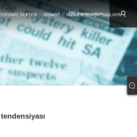
Azərbaycan
TDIYIMIZ SEKTOR
XIDMƏT
BIZIMLƏ ƏLAQƏ SAXLAYIN
 tendensiyası