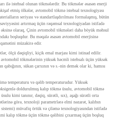
 ilə istehsal olunan tökmələrdir. Bu tökmələr əsasən enerji
işaf etmiş ölkələr, avtomobil tökmə istehsal texnologiyası
rialların seriyası və standartlaşdırılması formalaşmış, bütün
 səviyyəsini artırmaq üçün rəqəmsal texnologiyadan istifadə
n əksinə olaraq, Çinin avtomobil tökmələri daha böyük məhsul
sındakı boşluqdur. Bu məqalə əsasən avtomobil enerjisinə
iqamətini müzakirə edir.
, ölçü dəqiqliyi, kiçik emal marjası kimi istinad edilir.
ə avtomobil tökmələrinin yüksək həcmli istehsalı üçün yüksək
n qabığının, sükan çarxının və s.-nin demək olar ki, hamısı
ərimə temperaturu və qəlib temperaturudur. Yüksək
 oksigenlə doldurulmuş kalıp tökmə üsulu, avtomobil tökmə
lu kimi tanınır, dəqiq, sürətli, sıx), aşağı sürətli orta
ərinə görə, texnoloji parametrlərə elmi nəzarət, kalıbın
t sistemi) müvafiq örtük və çiləmə texnologiyasından istifadə
mumi kalıp tökmə üçün tökmə qəlibini çıxarmaq üçün boşluq