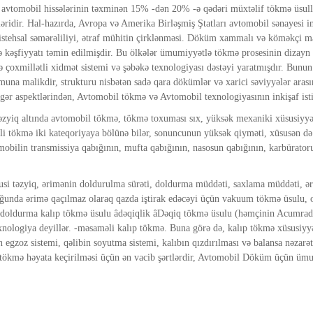
vtomobil hissələrinin təxminən 15% -dən 20% -ə qədəri müxtəlif tökmə üsulları
idir. Hal-hazırda, Avropa və Amerika Birləşmiş Ştatları avtomobil sənayesi ink
tehsal səmərəliliyi, ətraf mühitin çirklənməsi. Döküm xammalı və köməkçi mate
və kəşfiyyatı təmin edilmişdir. Bu ölkələr ümumiyyətlə tökmə prosesinin dizayn
 çoxmillətli xidmət sistemi və şəbəkə texnologiyası dəstəyi yaratmışdır. Bunu
zmuna malikdir, strukturu nisbətən sadə qara dökümlər və xarici səviyyələr ara
digər aspektlərindən, Avtomobil tökmə və Avtomobil texnologiyasının inkişaf ist
yiq altında avtomobil tökmə, tökmə toxuması sıx, yüksək mexaniki xüsusiyyətlər
qli tökmə iki kateqoriyaya bölünə bilər, sonuncunun yüksək qiyməti, xüsusən d
obilin transmissiya qabığının, mufta qabığının, nasosun qabığının, karbüratoru
susi təzyiq, ərimənin doldurulma sürəti, doldurma müddəti, saxlama müddəti, 
uğunda ərimə qaçılmaz olaraq qazda iştirak edəcəyi üçün vakuum tökmə üsulu,
tli doldurma kalıp tökmə üsulu âdəqiqlik âDəqiq tökmə üsulu (həmçinin Acumrad üsu
ologiya deyillər. -məsaməli kalıp tökmə. Buna görə də, kalıp tökmə xüsusiyyətl
n egzoz sistemi, qəlibin soyutma sistemi, kalıbın qızdırılması və balansa nəzarə
tli tökmə həyata keçirilməsi üçün ən vacib şərtlərdir, Avtomobil Döküm üçün ü