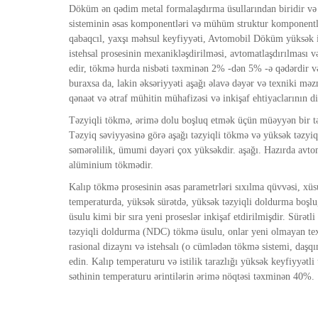
Döküm ən qədim metal formalaşdırma üsullarından biridir və a
sisteminin əsas komponentləri və mühüm struktur komponentlər
qabaqcıl, yaxşı məhsul keyfiyyəti, Avtomobil Döküm yüksək is
istehsal prosesinin mexanikləşdirilməsi, avtomatlaşdırılması 
edir, tökmə hurda nisbəti təxminən 2% -dən 5% -ə qədərdir və
buraxsa da, lakin əksəriyyəti aşağı əlavə dəyər və texniki mə
qənaət və ətraf mühitin mühafizəsi və inkişaf ehtiyaclarının 
Təzyiqli tökmə, ərimə dolu boşluq etmək üçün müəyyən bir təz
Təzyiq səviyyəsinə görə aşağı təzyiqli tökmə və yüksək təzyi
səmərəlilik, ümumi dəyəri çox yüksəkdir. aşağı. Hazırda avtom
alüminium tökmədir.
Kalıp tökmə prosesinin əsas parametrləri sıxılma qüvvəsi, xü
temperaturda, yüksək sürətdə, yüksək təzyiqli doldurma boşl
üsulu kimi bir sıra yeni proseslər inkişaf etdirilmişdir. Sürə
təzyiqli doldurma (NDC) tökmə üsulu, onlar yeni olmayan texn
rasional dizaynı və istehsalı (o cümlədən tökmə sistemi, daşqı
edin. Kalıp temperaturu və istilik tarazlığı yüksək keyfiyyə
səthinin temperaturu ərintilərin ərimə nöqtəsi təxminən 40%.