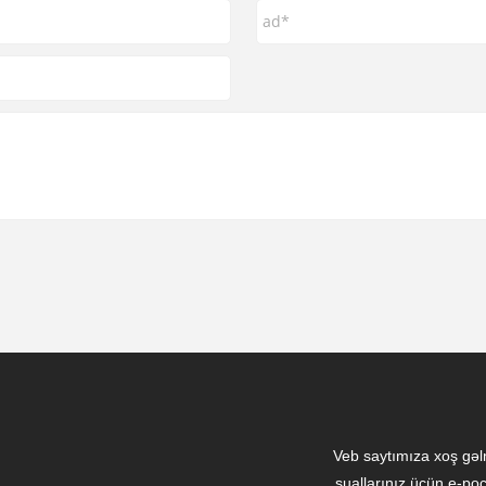
Veb saytımıza xoş gəlm
suallarınız üçün e-poç