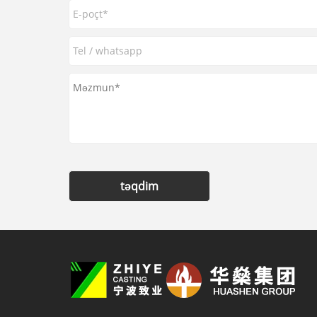
təqdim