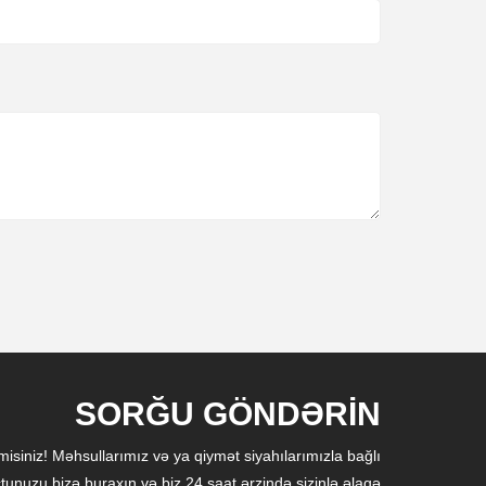
SORĞU GÖNDƏRIN
isiniz! Məhsullarımız və ya qiymət siyahılarımızla bağlı
tunuzu bizə buraxın və biz 24 saat ərzində sizinlə əlaqə