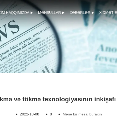
ZIM HAQQIMIZDA
MƏHSULLAR
XƏBƏRLƏR
XIDMƏT E
kmə və tökmə texnologiyasının inkişafı
●
2022-10-08
●
8
●
Mənə bir mesaj buraxın