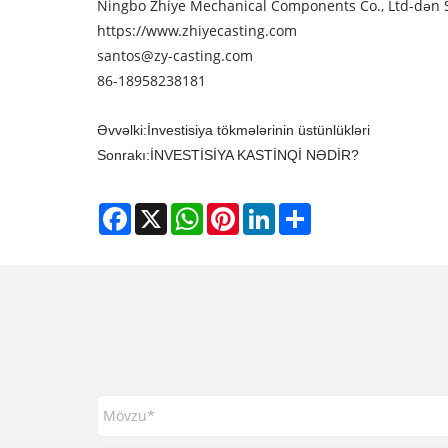
Ningbo Zhiye Mechanical Components Co., Ltd-dən S
https://www.zhiyecasting.com
santos@zy-casting.com
86-18958238181
Əvvəlki:
İnvestisiya tökmələrinin üstünlükləri
Sonrakı:
İNVESTİSİYA KASTİNQİ NƏDİR?
Facebook
X
WhatsApp
Pinterest
LinkedIn
Share