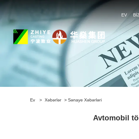
EV
BI
Ev
>
Xəbərlər
>
Sənaye Xəbərləri
Avtomobil tö