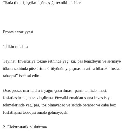
*Sadə tikinti, işçilər üçün aşağı texniki tələblər.
Proses nəzəriyyəsi
1.İlkin müalicə
Təyinat: İnvestisiya tökmə səthində yağ, kir, pas təmizləyin və sərmayə
tökmə səthində püskürtmə örtüyünün yapışmasını artıra biləcək "fosfat
təbəqəsi" istehsal edin.
Əsas proses mərhələləri: yağın çıxarılması, pasın təmizlənməsi,
fosfatlaşdırma, passivləşdirmə. Əvvəlki emaldan sonra investisiya
tökmələrində yağ, pas, toz olmayacaq və səthdə bərabər və qaba boz
fosfatlaşma təbəqəsi əmələ gəlməyəcək.
2. Elektrostatik püskürtmə