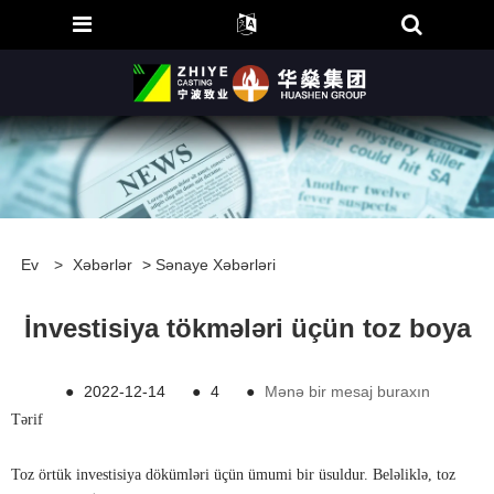
Ev
>
Xəbərlər
>
Sənaye Xəbərləri
İnvestisiya tökmələri üçün toz boya
●
2022-12-14
●
4
●
Mənə bir mesaj buraxın
Tərif
Toz örtük investisiya dökümləri üçün ümumi bir üsuldur. Beləliklə, toz