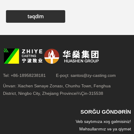
təqdim
Tel:
+86-18958238181
E-poçt:
santos@zy-casting.com
Ünvan:
Xiachen Sənaye Zonası, Chunhu Town, Fenghua
District, Ningbo City, Zhejiang Provinceï¼Çin-315538
SORĞU GÖNDƏRIN
Veb saytımıza xoş gəlmisiniz!
Məhsullarımız və ya qiymət