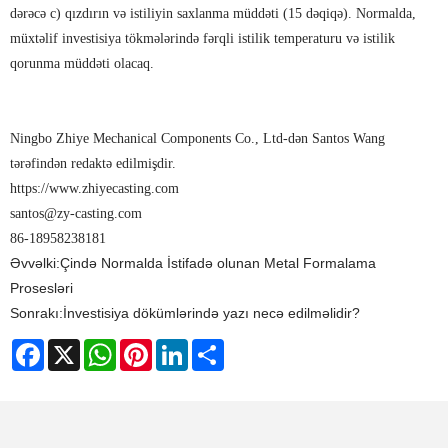
dərəcə c) qızdırın və istiliyin saxlanma müddəti (15 dəqiqə). Normalda,
müxtəlif investisiya tökmələrində fərqli istilik temperaturu və istilik
qorunma müddəti olacaq.
Ningbo Zhiye Mechanical Components Co., Ltd-dən Santos Wang
tərəfindən redaktə edilmişdir.
https://www.zhiyecasting.com
santos@zy-casting.com
86-18958238181
Əvvəlki:
Çində Normalda İstifadə olunan Metal Formalama
Prosesləri
Sonrakı:
İnvestisiya dökümlərində yazı necə edilməlidir?
Facebook
X
WhatsApp
Pinterest
LinkedIn
Share