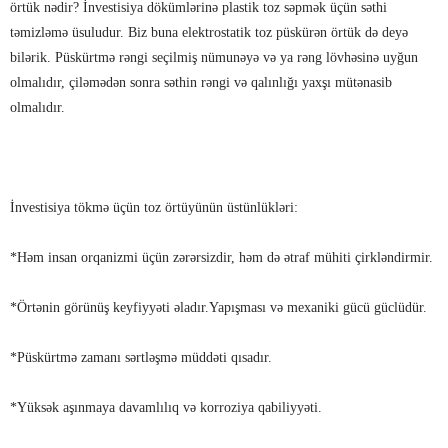
örtük nədir? İnvestisiya dökümlərinə plastik toz səpmək üçün səthi
təmizləmə üsuludur. Biz buna elektrostatik toz püskürən örtük də deyə
bilərik. Püskürtmə rəngi seçilmiş nümunəyə və ya rəng lövhəsinə uyğun
olmalıdır, çiləmədən sonra səthin rəngi və qalınlığı yaxşı mütənasib
olmalıdır.
İnvestisiya tökmə üçün toz örtüyünün üstünlükləri:
*Həm insan orqanizmi üçün zərərsizdir, həm də ətraf mühiti çirkləndirmir.
*Örtənin görünüş keyfiyyəti əladır.Yapışması və mexaniki gücü güclüdür.
*Püskürtmə zamanı sərtləşmə müddəti qısadır.
*Yüksək aşınmaya davamlılıq və korroziya qabiliyyəti.