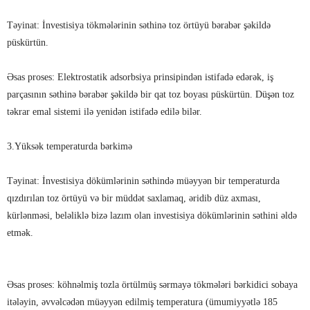
Təyinat: İnvestisiya tökmələrinin səthinə toz örtüyü bərabər şəkildə
püskürtün.
Əsas proses: Elektrostatik adsorbsiya prinsipindən istifadə edərək, iş
parçasının səthinə bərabər şəkildə bir qat toz boyası püskürtün. Düşən toz
təkrar emal sistemi ilə yenidən istifadə edilə bilər.
3.Yüksək temperaturda bərkimə
Təyinat: İnvestisiya dökümlərinin səthində müəyyən bir temperaturda
qızdırılan toz örtüyü və bir müddət saxlamaq, əridib düz axması,
kürlənməsi, beləliklə bizə lazım olan investisiya dökümlərinin səthini əldə
etmək.
Əsas proses: köhnəlmiş tozla örtülmüş sərmayə tökmələri bərkidici sobaya
itələyin, əvvəlcədən müəyyən edilmiş temperatura (ümumiyyətlə 185